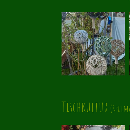
Tischkultur
(Spülm