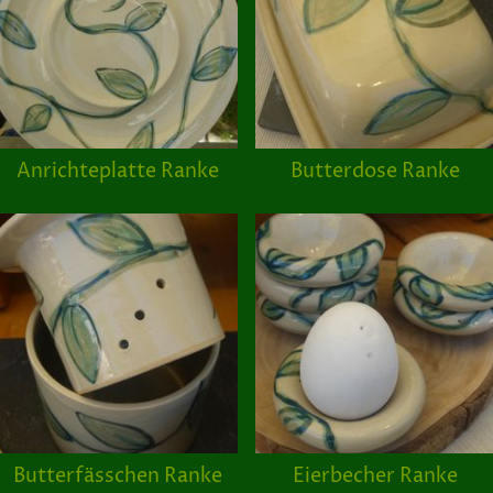
Anrichteplatte Ranke
Butterdose Ranke
Butterfässchen Ranke
Eierbecher Ranke