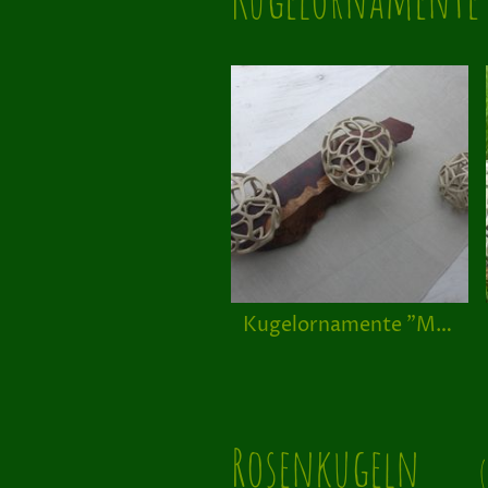
Kugelornamente "Morphose"
Rosenkugeln
(Fr